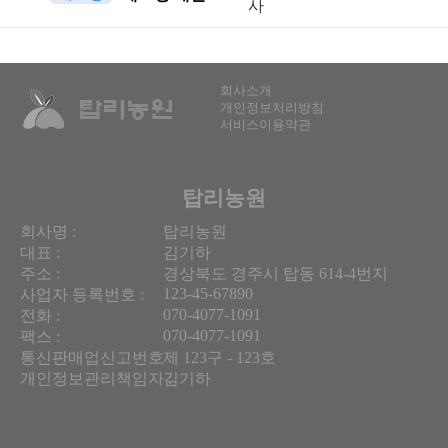
사
회사소개
개인정보처리방침
서비스이용약관
탑리농원
회사명 :
탑리농원
대표 :
김기하
주소 :
경상북도 경주시 탑동 614-4번지
123-45-67890
사업자 등록번호 :
070-4077-1091
전화 :
070-4077-1091
팩스 :
통신판매업신고번호 :
제 123구 - 123호
개인정보관리책임자 :
김기하