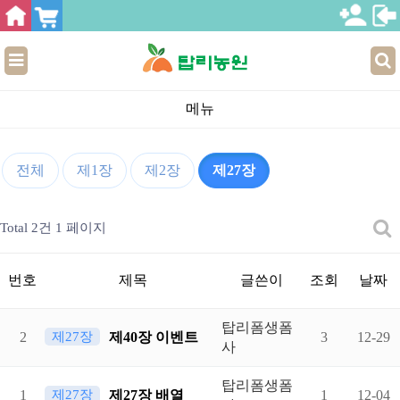
메뉴
전체
제1장
제2장
제27장
Total 2건
1 페이지
번호
제목
글쓴이
조회
날짜
탑리폼생폼
제27장
2
제40장 이벤트
3
12-29
사
탑리폼생폼
제27장
1
제27장 배열
1
12-04